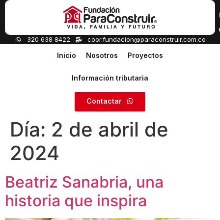
V
P
320 638 8422
coor.fundacion@paraconstruir.com.co
Inicio
Nosotros
Proyectos
Información tributaria
Contactar
Día:
2 de abril de
2024
Beatriz Sanabria, una
historia que inspira