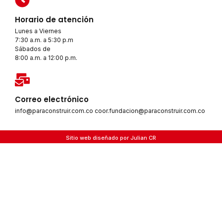
Horario de atención
Lunes a Viernes
7:30 a.m. a 5:30 p.m
Sábados de
8:00 a.m. a 12:00 p.m.
Correo electrónico
info@paraconstruir.com.co coor.fundacion@paraconstruir.com.co
Sitio web diseñado por Julian CR